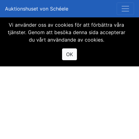
Auktionshuset von Schéele
Vi använder oss av cookies för att förbättra våra
Objektet finns inte
tjänster. Genom att besöka denna sida accepterar
du vårt användande av cookies.
tillgängligt
OK