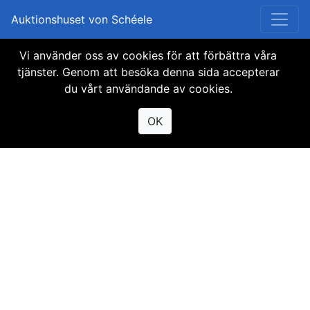
Auktionshuset von Schéele
Vi använder oss av cookies för att förbättra våra
Objektet finns inte
tjänster. Genom att besöka denna sida accepterar
du vårt användande av cookies.
tillgängligt
OK