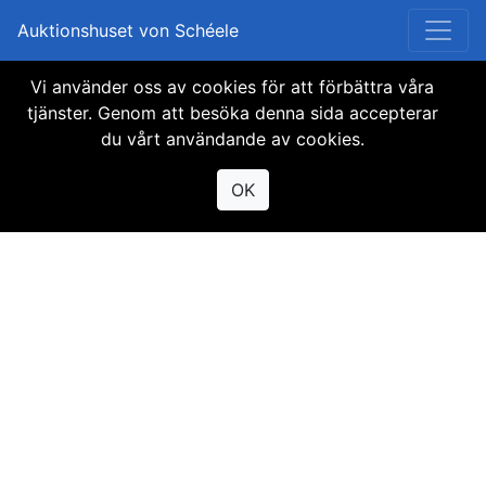
Auktionshuset von Schéele
Vi använder oss av cookies för att förbättra våra
Objektet finns inte
tjänster. Genom att besöka denna sida accepterar
du vårt användande av cookies.
tillgängligt
OK