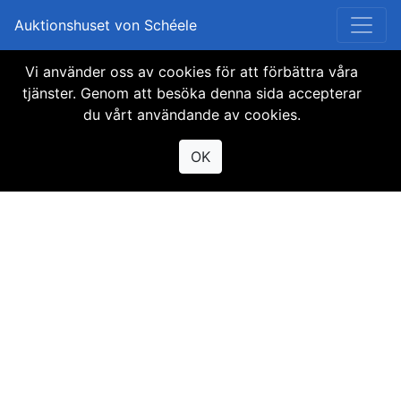
Auktionshuset von Schéele
Vi använder oss av cookies för att förbättra våra
Objektet finns inte
tjänster. Genom att besöka denna sida accepterar
du vårt användande av cookies.
tillgängligt
OK