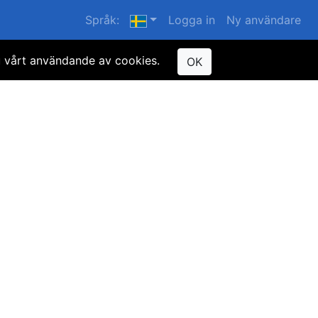
Språk:
Logga in
Ny användare
u vårt användande av cookies.
OK