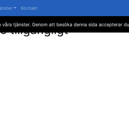
änster
Kontakt
ra våra tjänster. Genom att besöka denna sida accepterar d
e tillgängligt