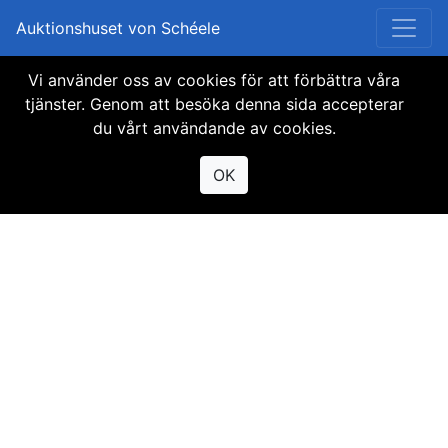
Auktionshuset von Schéele
Vi använder oss av cookies för att förbättra våra
Objektet finns inte
tjänster. Genom att besöka denna sida accepterar
du vårt användande av cookies.
tillgängligt
OK