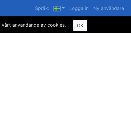
Språk:
Logga in
Ny användare
u vårt användande av cookies.
OK