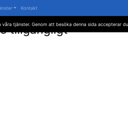
änster
Kontakt
ra våra tjänster. Genom att besöka denna sida accepterar d
e tillgängligt