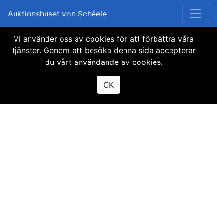
Auktionshuset von Schéele
Vi använder oss av cookies för att förbättra våra
Objektet finns inte
tjänster. Genom att besöka denna sida accepterar
du vårt användande av cookies.
tillgängligt
OK